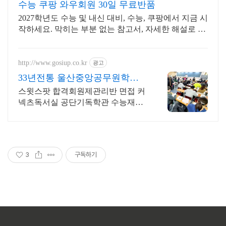
수능 쿠팡 와우회원 30일 무료반품
2027학년도 수능 및 내신 대비, 수능, 쿠팡에서 지금 시
작하세요. 막히는 부분 없는 참고서, 자세한 해설로 깊
이 이해하세요.
http://www.gosiup.co.kr
광고
33년전통 울산중앙공무원학원
철저한 합격관리집중형 시스템
스윗스팟 합격회원제관리반 면접 커
넥츠독서실 공단기독학관 수능재수
전문자격증독학하자
3
구독하기