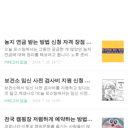
농지 연금 받는 방법 신청 자격 장점 많이 받는 꿀팁 정리(노후준비방법)
오늘 포스팅에서는 그동안 궁금한 게 많았던 농지
연금에 대해 정리를 해보려고 합니다. 노후 준비를
위해 어떤 준비를 해야 할지 고민 중이셨던 분들이
카테고리 없음
2024. 7. 26. 14:57
라면 고금리로 인해 아파트를 제외한 다른 부동산
가격이 비교적 저렴해진 지금 농지 연금준비를 해
보시는 것도 좋을 것 같습니다. 농지연금이란? 농
보건소 임신 사전 검사비 지원 신청 방법 대상 한도 정리
지연금이란 60세 이상 고령농업인이 소유한 농지
를 담보로 노후 생활안정자금을 매월 연금으로 지
보건소에서 임신 사전 검사비를 지원하고 있다는
급해 주는 제도입니다. 요건이 되신다면 농지를 담
것 알고 계셨나요?오늘 포스팅에서는 임신 사전검
보로 안정적인 노후 연금을 받을 수 있고, 연금을
사 지원 대상 및 금액, 신청 방법에 대해 정리해 볼
카테고리 없음
2024. 7. 24. 15:01
수령하면서 농지를 임대하여 추가 소득을 올릴 수
게요. 임신사전검사비 지원 신청 대상 및 신청 방
도 있다고 합니다. 만약 농지를 소유하고 계신 분이
법 임신 사전 검사비 지원대상은 사실혼 및 예비부
라면 아래 농지연금 홈페이지에서 예상연금을 조
부를 포함한 임신 희망 부부입니다. 1인 1회 지원되
전국 캠핑장 저렴하게 예약하는 방법 (공공자원 공유누리)
회해 보실 수 있습니다. 농지연금 장점 1. 노후 생
며, 여성이 가임연령인 15~49세인 부부가 해당됩니
활자금이 부족한 고령 농업인의 노..
다. 신청은 보건소 방문신청 또는 e-보건소에서 온
코로나19 이후로 캠핑문화를 즐기는 사람들이 많