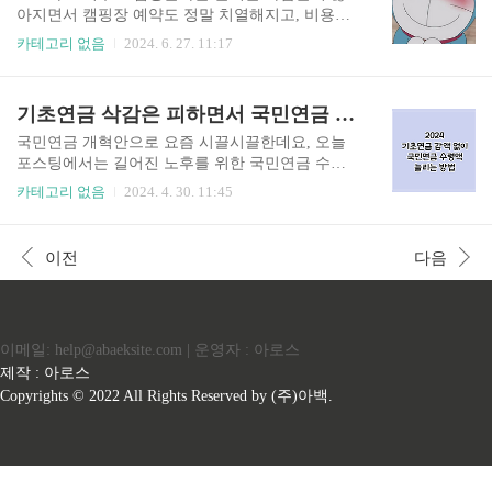
라인 신청을 하실 수 있습니다. 단, 서울시민은 시
아지면서 캠핑장 예약도 정말 치열해지고, 비용도
에서 자체 지원제도를 시행 중이므로 주소지 관할
많이 비싸졌죠? 그래서 오늘은 여름휴가철을 맞이
카테고리 없음
2024. 6. 27. 11:17
보건소에 문의 후 신청해야 한다고 합니다. 임신
해서 저렴하게 전국 캠핑장 예약하는 방법을 알아
사전검사 항목 및 검사비 지원금액 한도 검사항목
봤습니다. 저렴하게 캠핑장 예약하는 법 저렴
은 여성 난소기능검사 및 부인과 초음파 검사비용
하게 캠핑장을 예약하는 방법은 바로 전국 475개
기초연금 삭감은 피하면서 국민연금 수령액 늘리는 방법
과 남성 정자정밀형태검사가 해당됩니다. 지원금
공공기관 및 정부 기관이 보유하고 있는 캠핑장을
액 한도는 여성 최대 13만..
이용하는 겁니다. 원래는 매번 각 지자체 예약사이
국민연금 개혁안으로 요즘 시끌시끌한데요, 오늘
트에 방문해서 신청하는 방식이라 번거로웠지만
포스팅에서는 길어진 노후를 위한 국민연금 수령
이제는 하나의 사이트에서 모두 확인하실 수 있습
액을 늘리는 방법을 알아보려고 합니다. 특히 국민
카테고리 없음
2024. 4. 30. 11:45
니다. 공공자원 공유누리에서 확인가능한 캠핑장
연금 수령액을 늘리려고 돈을 더 납부했는데 이로
은 총 321건으로 확인됩니다. 캠핑장 뿐만 아니라
인해 기초연금이 감액되는 경우도 발생할 수 있으
최참판댁 한옥 호텔 같은 각종 숙박시설도 아주 저
니 이 부분을 꼭 확인해 보시면 좋겠습니다. 국
이전
다음
렴한 가격으로 예약할 수 있어요. 방문하실 지역과
민연금 수령액을 늘리는 방법 국민연금 수령액을
날짜를 지정해서 위에 보시는 것처..
늘리는 방법에는 반납과 추납, 임의계속가입이 있
습니다. 물론 연금 수급 개시일을 연기해서 연금액
을 늘리는 방법도 있지만 당연히 받을 연금을 늦게
이메일: help@abaeksite.com | 운영자 : 아로스
받음으로써 수령액이 늘어나는 것에 불과하기 때
문에 따로 다루지는 않겠습니다. 반납과, 추납 그리
제작 : 아로스
고 임의계속가입으로 납부금액을 늘리는 방법을
Copyrights © 2022 All Rights Reserved by (주)아백.
통해 국민연금 수령액을 늘리실 때 주의하실 점은
바로 국민연금 연계 기초연금액 감액 제도입니..