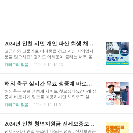
2024년 인천 시민 개인 파산 회생 채무조정 비용지원 (소상공인 및 재직자 등)
고금리와 고물가로 어려움을 겪고 계신 자영업자
분들 많으시죠? 경기도 어려운데 금리는 너무 올라
서 힘들어하시는 인천시민을 위해 인천광역시에서
카테고리 없음
2024. 3. 10. 19:23
소상공인 및 금융취약계층 채무조정지원사업을 시
행합니다. 지원대상에 선정되시면 파산관재인 선
임비용, 인지대송달료, 변호사 비용 등 각종 부대비
해외 축구 실시간 무료 생중계 바로가기 토트넘 : 애스턴 빌라 (손흥민)
용을 지원해준다고 합니다. 예산소진시까지만 지
원을 해준다고하니 빠르게 알아보시고 신청하셔야
해외축구 무료 생중계 사이트 찾으셨나요? 아래 생
겠습니다!! 채무문제로 고통을 받고 있는 소상공인
중계 바로가기 링크를 이용하시면 해외축구 실시
뿐만 아니라 금융취약계층의 채무조정(개인회생,
간 생중계 방송을 무료로 시청하실 수 있습니다. 이
카테고리 없음
2024. 3. 10. 11:51
개인파산)을 지원해주는 제도이기 때문에 자영업
번주 코리안리거 출전 경기는 챔피언스리그 3월 6
자 분들 뿐만아니라 일반 재직자분들도 모두 지원
일 바이에른 뮌헨 : 라치오 / NOW, Prime (김민재)
대상이 된다는 점이 좋은 것 같습니다. 채무조정 지
소시에다드 : 파리 생제르망 / NOW, Prime2 (이강
2024년 인천 청년지원금 전세보증보험 보증료 지원제도
원사업 지원대상 채무조정지원사업 지원대상은 인
인) 그리고 오늘 3/10(일) 22:00 아스톤 빌라 : 토트
천시민, 인천지역 내 소상공인 및 재직자가 해당됩
넘 / NOW, Prime (손흥민) 경기입니다. 3월 10일 2
전세사기가 연일 뉴스에 나오는 요즘.. 전세보증금