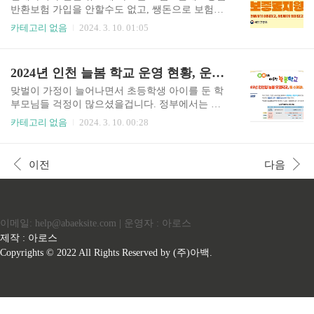
니다. 모두가..
2:00 애스턴빌라 : 토트넘 (손흥민) 3/10(일) 22:00
반환보험 가입을 안할수도 없고, 쌩돈으로 보험료
'아스톤 빌라 vs 토트넘' 결과는? 오늘 경기 결과를
를 내자니 아깝다고 생각하신 분들 많으시죠? 그래
카테고리 없음
2024. 3. 10. 01:05
예측하고 추첨을 통해 치킨을 받는 이벤트도 진행
서 국가에서 무주택 청년들에게 전세보증보험료를
되고 있습니다. 오늘 경기 시작시간인 22시까지 응
지원해준다고합니다. 최대 30만원까지 지원해준다
모할 수 있으니 결과 예측도 해보고, 실시간 생중계
고하니 지원자격 확인해보시고 해당되신다면 바로
2024년 인천 늘봄 학교 운영 현황, 운영 시간 및 문제점
도 ..
온라인으로 신청할 수 있습니다. 청년 전세보증 보
증료 지원자격 전세보증금반환보증 보증료 지원
맞벌이 가정이 늘어나면서 초등학생 아이를 둔 학
사업은 전세 사기에 취약한 저소득층 청년들의 전
부모님들 걱정이 많으셨을겁니다. 정부에서는 저
세사기 예방을 위해 전세계약시 납부한 보증료를
출산 문제와 학원 뺑뺑이 등 사교육 문제를 해결하
카테고리 없음
2024. 3. 10. 00:28
최대 30만원까지 지원해주는 사업입니다. 전국에
기 위해서 단순한 돌봄을 넘어 양질의 교육과 돌봄
서 시행하고 있는 제도이지만 강원도와 전라남도
서비스를 제공하는 돌봄 학교를 적극적으로 추진
를 제외한 지역에서는 39세까지만 지원대상이 된
하기 시작했습니다. 오늘 포스팅에서는 인천에서
이전
다음
다고하니 이점 꼭 참고하셔야 겠습니다. 신청일 기
는 어떤 학교가 늘봄학교를 운영하는지 그리고 인
준 보증 보험 효력이 유효한 전세보증금반환보증
천형 늘봄 모델학교에 대해 알려드리겠습니다! 202
(허그HUG,..
4년 인천 늘봄학교 운영 현황 작년 2023년에서는
약 30개 정도의 초등학교가 참여한 것과는 달리 올
이메일: help@abaeksite.com | 운영자 : 아로스
해는 교육부에서 늘봄학교를 적극적으로 추진하면
서 총 60개 학교가 늘봄학교를 운영할 예정이라고
제작 : 아로스
합니다. 갑작스럽게 진행되어 아직 학부모님들도
Copyrights © 2022 All Rights Reserved by (주)아백.
늘봄학교에 대한 공지를 못들으신 분들도 있다는
문제점이 제기되어 추가 모집도 하고 있는 것 같
습..